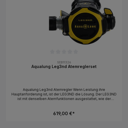
Durchschnittliche Bewertung von 0 von 5 Sternen
SEB11326
Aqualung Leg3nd Atemreglerset
Aqualung Leg3nd Atemregler Wenn Leistung ihre
Hauptanforderung ist, ist der LEG3ND die Lösung. Der LEG3ND
ist mit denselben Atemfunktionen ausgestattet, wie der
LEG3ND ELITE und der LEG3ND MBS. Der bekannte
Venturihebel wurde neu und ergonomischer gestaltet. Da Ihre
Empfindungen und Emotionen unter Wasser verstärkt sind,
619,00 €*
können Sie sich damit nun auf das Wesentliche konzentrieren:
auf das Gefühl der Freiheit. Erste Stufe Auto-Closure Device
(ACD) verschließt automatisch, wenn der Legend vom