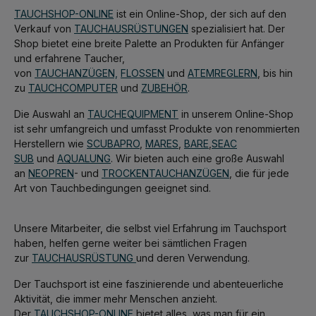
TAUCHSHOP-ONLINE
ist ein Online-Shop, der sich auf den
Verkauf von
TAUCHAUSRÜSTUNGEN
spezialisiert hat. Der
Shop bietet eine breite Palette an Produkten für Anfänger
und erfahrene Taucher,
von
TAUCHANZÜGEN,
FLOSSEN
und
ATEMREGLERN
, bis hin
zu
TAUCHCOMPUTER
und
ZUBEHÖR
.
Die Auswahl an
TAUCHEQUIPMENT
in unserem Online-Shop
ist sehr umfangreich und umfasst Produkte von renommierten
Herstellern wie
SCUBAPRO
,
MARES
,
BARE
,
SEAC
SUB
und
AQUALUNG
. Wir bieten auch eine große Auswahl
an
NEOPREN
- und
TROCKENTAUCHANZÜGEN
, die für jede
Art von Tauchbedingungen geeignet sind.
Unsere Mitarbeiter, die selbst viel Erfahrung im Tauchsport
haben, helfen gerne weiter bei sämtlichen Fragen
zur
TAUCHAUSRÜSTUNG
und deren Verwendung.
Der Tauchsport ist eine faszinierende und abenteuerliche
Aktivität, die immer mehr Menschen anzieht.
Der
TAUCHSHOP-ONLINE
bietet alles, was man für ein