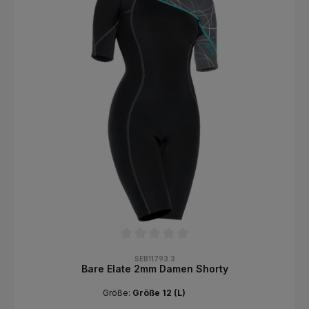
zweite Stufe bietet leichtgängiges, müheloses Atmen Das
Comfo-Bite™ Mundstück verhindert Kieferermüdung Ein
patentierter Wärmetauscher um den Ventilmechanismus leitet
Kälte, die durch expandierendes Gas entsteht, ab und zieht
zugleich Wärme aus dem umgebenden Wasser Der
ergonomisch geformte Blasenabweiser leitet ausgeatmete
Luft aus Ihrem Sichtfeld, sein Design erleichtert zudem das
Ausatmen . Mit einem 29“ Aqua Flex Gewebeschlauch
verbunden. Diese Schläuche sind leicht und extrem biegsam,
was den Zug auf das Mundstück verhindert
Durchschnittliche Bewertung von 0 von 5 Sternen
SEB11793.3
Bare Elate 2mm Damen Shorty
Größe:
Größe 12 (L)