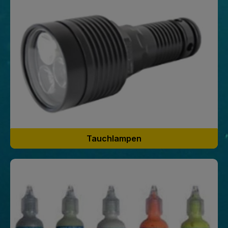
Begleiter für jedes Unterwasserabenteuer. Die erste
Antibeschlag-Maske zum Tauchen und Schnorcheln: die
spezielle Plasmabehandlung auf dem Glas garantiert einen
langanhaltenden Antibeschlag-Effekt für eine 100% klare
Sicht.Rahmenlose Einglas-Maske mit gehärtetem Glas und
Silikon-Körper, die ein großes Sichtfeld gewährleistet.Low-
Volume-Maske: reduziert das Innenvolumen, erleichtert den
Druckausgleich und garantiert optimale Leistungen beim
Apnoe- sowie Gerätetauchen.3D-Schnalle direkt in den
Maskenkörper integriert, für eine schnelle, sichere und präzise
Einstellung.SEAC-Maske, ideal für Taucher aller Levels sowie
auch für Schnorchler.Wie aktiviere ich die Pura Antifog
Tauchmaske?
Tauchlampen