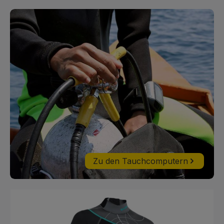
Flaschenventil entfernt wird und verhindert dadurch das
Eindringen von Wasser in die erste Stufe Dies schützt die
innere Schmierung davor, ausgespült zu werden Das vom ACD
geschaffene, geschlossenen Milieu bietet zusätzliche
Sicherheit bei der Verwendung höherer Sauerstoffanteile
Einmaliges, überbalanciertes, membrangesteuertes Design
ermöglicht überdurchschnittliche Leistung in der Tiefe 2
Hochdruckabgänge und 4 Mitteldruckabgänge, in schrägem
Winkel für optimale Schlauchführung Ein nach außen
abschließendes System hält Wasser von der Feder fern, dies
erhöht den Vereisungsschutz und verhindert das Eindringen
von Schmutz und Sedimenten Ab Werk EAN 40 kompatibel Bis
zu 40% O² (nicht innerhalb der Europäischen Union) Zweite
Stufe Pneumatisch balancierte zweite Stufe bietet
leichtgängiges, müheloses Atmen Das Comfo-Bite™
Mundstück verhindert Kieferermüdung Ein patentierter
Wärmetauscher um den Ventilmechanismus leitet Kälte, die
durch expandierendes Gas entsteht, ab und zieht zugleich
Wärme aus dem umgebenden Wasser Der ergonomisch
geformte Blasenabweiser leitet ausgeatmete Luft aus Ihrem
Zu den Tauchcomputern
Sichtfeld, sein Design erleichtert zudem das Ausatmen . Mit
einem 29“ Aqua Flex Gewebeschlauch verbunden. Diese
Schläuche sind leicht und extrem biegsam, was den Zug auf
das Mundstück verhindert Aqualung Leg3nd Octopus Die
PRODUKTGALERIE ÜBERSPRINGEN
perfekte Kaltwasser-Kombination mit dem Atemregler LEG3ND.
Treffen Sie Ihren neuen Partner. Der LEG3ND Octopus ist eine
hervorragende Wahl zur Ausstattung von zusätzlichen Pony-
oder Sicherheitsstopp-Flaschen. Pneumatisch balancierte