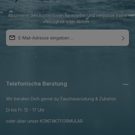
Abonniere den kostenlosen Newsletter und verpasse keine
Neuigkeit oder Aktion.
E-Mail-Adresse*
Diese Seite ist durch reCAPTCHA geschützt und es gelten die
Ich habe die
DATENSCHUTZBESTIMMUNGEN
zur
DATENSCHUTZRICHTLINIE
und
NUTZUNGSBEDINGUNGEN
.
Kenntnis genommen und die
AGB
gelesen und bin mit
ihnen einverstanden.
Telefonische Beratung
Wir beraten Dich gerne zu Tauchausrüstung & Zubehör.
Di bis Fr: 12 - 17 Uhr
oder über unser
KONTAKTFORMULAR
.