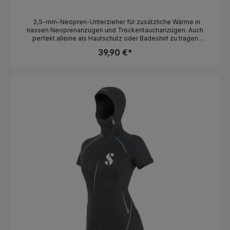
2,5-mm-Neopren-Unterzieher für zusätzliche Wärme in
nassen Neoprenanzügen und Trockentauchanzügen. Auch
perfekt alleine als Hautschutz oder Badeshirt zu tragen
Erhältlich mit Damenschnitt (Seac Short Vest Lady) und
39,90 €*
Herrenschnitt (Seac Short Vest Men) Unterzieher aus 2,5 mm
Neopren, Damen