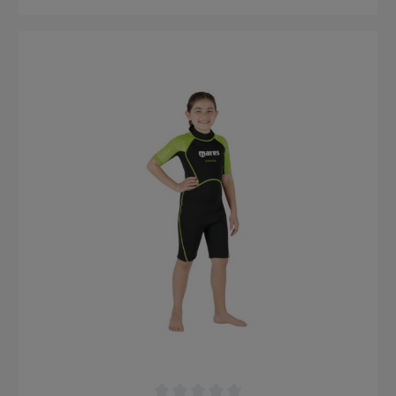
ungewolltes Öffnen (verstellbares Velcro) Der Seac Relax
Shorty ist ein Multisport-Neoprenanzug, der sich ideal für
Wassersportaktivitäten wie Tauchen in tropischen Gewässern,
Schnorcheln, Surfen, Schwimmen, Kajakfahren eignet. Der Seac
Relax Shorty besteht aus hochflexiblem und äußerst
bequemem 2,2-mm-Neopren. Es wurde entwickelt, um den
Körper zu schützen, ohne die Bewegungsfreiheit
einzuschränken. Der Kragen ist dank des praktischen
Klettverschlusses verstellbar. Der Seac Relax Shorty ist in
verschiedenen Größen für Frauen und Männer erhältlich. Wer
einen einteiligen Anzug sucht, kann den Seac Relax Long mit
langen Ärmeln und langer Hose probieren, der ebenfalls in
Damen- und Herrengrößen erhältlich ist. Für den Sport
entwickelt Die Seac Relax Short ist ein ultra-flexibler 2,2 mm
Neoprenanzug, der höchst komfortabel ist, um Ihre
Lieblingswassersportarten ohne Einschränkungen ausüben zu
können. Perfekt zum Schnorcheln, Tauchen, Surfen und für
viele andere Aktivitäten am Meer. Praktisch und komfortabel
Der Seac Relax Short ist ein einteiliger, kurzer Neoprenanzug
mit kurzen Ärmeln. Er ist dank des praktischen langen
Rückenreißverschlusses einfach zu tragen.