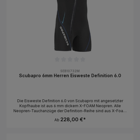
Doppelwandige Struktur - Maximale Sichtbarkeit im Wasser
dank der farbigen Rückwand - Tolle Passform
Durchschnittliche Bewertung von 0 von 5 Sternen
SEB10732M
Scubapro 6mm Herren Eisweste Definition 6.0
Die Eisweste Definition 6.0 von Scubapro mit angesetzter
Kopfhaube ist aus 6 mm dickem X-FOAM Neopren. Alle
Neopren-Tauchanzüge der Definition-Reihe sind aus X-Foam
Neopren gefertigt, einem Kalksteinneopren, dass komplett
228,00 €*
Ab
ohne die Verwendung von Erdöl auskommt. Die Verarbeitung
erfolgt in einem 100% umweltfreundlichen Vorgang mit
lösungsmittelfreiem Kleber „Solvent Free Glue“! Die Definition
6.0 Weste ist die perfekte Ergänzung zu Scubapro