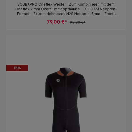
SCUBAPRO Oneflex Weste Zum Kombinieren mit dem
Oneflex 7 mm Overall mit Kopfhaube X-FOAM Neopren-
Formel Extrem dehnbares N2S Neopren, 5mm Front-
Reißverschluss Robuster, abriebbeständiger Stoff am Gesäß
79,00 €*
93,90 €*
und an den Schultern Größen-Farbcodierung außen
Innenseite mit Größenbezeichnung Kann auch als Shorty
verwendet werden Größe: MR (medium relaxed -
weitgeschnittene M) 26 MT (medium tall - langgeschnittene M)
98 LR (large relaxed - weit geschnittene L) 52R LT (large tall -
langgeschnittene L) 102
15
%