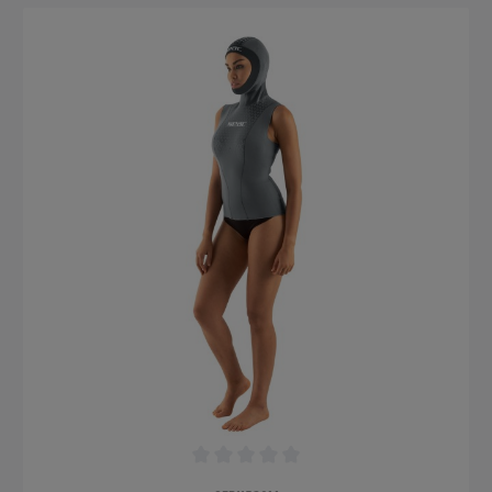
Hergestellt aus 1 mm X-Foam Neopren für Wärmeschutz und
strapazierfähigem Nylon für Dehnbarkeit und Komfort. Äußerst
vielseitig - ideal für Taucher, Schnorchler, SUP-Fahrer,
Schwimmer und andere Wasserenthusiasten. Einzigartiges
Styling hält dich warm, schützt und sieht gut aus.
Formschlüssige Passform für ein schlankes,
hydrodynamisches Aussehen und Gefühl. Superbequem und
angenehm zu tragen. Kuschelig weiches Innenfutter erhöht den
Komfort noch weiter.
Durchschnittliche Bewertung von 0 von 5 Sternen