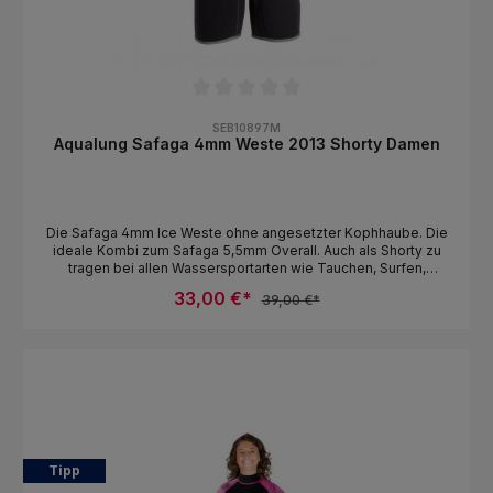
Durchschnittliche Bewertung von 0 von 5 Sternen
SEB10897M
Aqualung Safaga 4mm Weste 2013 Shorty Damen
Die Safaga 4mm Ice Weste ohne angesetzter Kophhaube. Die
ideale Kombi zum Safaga 5,5mm Overall. Auch als Shorty zu
tragen bei allen Wassersportarten wie Tauchen, Surfen,
Kiten.Merkmale des Aqualung Safaga 4mm Weste 2013 Shorty
33,00 €*
39,00 €*
Überzieher - Frontzip - elastsiches Neopren - Wärmekragen
am Hals
Tipp