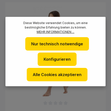
Ergänzung der Flexa Reihe eignet sich dieser Shorty auch in
Kombination mit allen anderen Mares Anzügen Kann auch
alleine getragen werden Aufnäher mit integrierter Schnalle
am Bein für das Anbringen der Haube oder einer Spezialtasche
(separat erhältlich)
Diese Website verwendet Cookies, um eine
bestmögliche Erfahrung bieten zu können.
MEHR INFORMATIONEN ...
Nur technisch notwendige
Konfigurieren
Alle Cookies akzeptieren
Durchschnittliche Bewertung von 0 von 5 Sternen