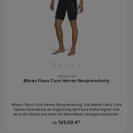
und Haltbarkeit der Nähte. Hergestellt aus Kalkstein-Neopren.
Leicht verstellbarer Taillenbund mit zwei Klettverschlüssen und
verstellbarem Riemen mit Schnellverschluss.
Durchschnittliche Bewertung von 0 von 5 Sternen
SEB10057M
Mares Flexa Core Herren Neoprenshorty
Mares Flexa Core Herren Neoprenanzug Die Mares Flexa Core
Herren Überweste als Ergänzung der Flexa Reihe eignet sich
auch als Shorty und kann mit allen Mares Anzügen kombiniert
werden. Ideal für kalte Gewässer Neuer, weicher
169,00 €*
Ab
ergonomischer Custom-Verschluss Ultra -elastischer Shorty
mit integrierter Haube für einen höheren Wärmeschutz Als