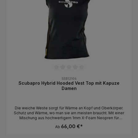
Durchschnittliche Bewertung von 0 von 5 Sternen
SEB12106
Scubapro Hybrid Hooded Vest Top mit Kapuze
Damen
Die weiche Weste sorgt für Wärme an Kopf und Oberkörper.
Schutz und Wärme, wo man sie am meisten braucht. Mit einer
Mischung aus hochwertigem 1mm X-Foam Neopren für
Wärmeschutz und strapazierfähigem Nylon für Dehnbarkeit und
66,00 €*
Ab
Komfort ist diese Bekleidungslinie sicherlich einzigartig. Stilvoll
und perfekt für alle Bedingungen, können sie allein oder unter
einem Tauchanzug für zusätzliche Wärme getragen werden.