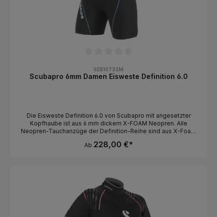
Durchschnittliche Bewertung von 0 von 5 Sternen
SEB10733M
Scubapro 6mm Damen Eisweste Definition 6.0
Die Eisweste Definition 6.0 von Scubapro mit angesetzter
Kopfhaube ist aus 6 mm dickem X-FOAM Neopren. Alle
Neopren-Tauchanzüge der Definition-Reihe sind aus X-Foam
Neopren gefertigt, einem Kalksteinneopren, dass komplett
228,00 €*
Ab
ohne die Verwendung von Erdöl auskommt. Die Verarbeitung
erfolgt in einem 100% umweltfreundlichen Vorgang mit
lösungsmittelfreiem Kleber „Solvent Free Glue“! Die Definition
6.0 Weste ist die perfekte Ergänzung zu Scubapro
Tauchanzügen Definition 3.0, Definition 5.0 oder 7.0. Die
Eisweste mit Frontreißverschluss wird über einem 3mm, 5mm
oder 7mm Tauchanzug getragen und sorgt für zusätzliche
Isolierung. Details: 6mm X-FOAM Neopren Lösungsmittelfreier
Kleber Frontreißverschluss Angesetzte Kopfhaube