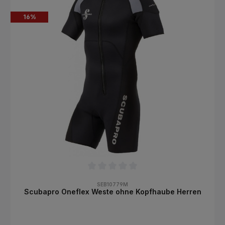
einer optimalen Passform und Isolation kommt der neuen
Schnittführung zu: Die Reef-Modelle besitzen einen
16
%
anatomisch vorgeformten Schnitt, der speziell auf die
weibliche Körperform abgestimmt wurde!Custom Closure steht
für einen ausgefeilten Kragenverschluss und einen besonders
gut dichtenden Rückenreißverschluss. Dieses System
ermöglicht eine individuelle Einstellung der Halsmanschette, da
die neue Klettlasche griffig in das Gummi eingebettet ist und
sich durch diese besondere Konstruktion nur dort anhaftet, wo
sie auch haften soll: nämlich am Kragen! Der
Rückenreißverschluss ist durch ein Glatthaut-auf-Glatthaut-
System ausgezeichnet, wodurch der Wassereinstrom erheblich
minimiert wird.Selbstverständlich haben die Mares Entwickler
auch für ein modisches Design und eine sportive
Schnittführung gesorgt. Hier gilt wie immer: Einfach cool und
stylisch!
Durchschnittliche Bewertung von 0 von 5 Sternen
SEB10779M
Scubapro Oneflex Weste ohne Kopfhaube Herren