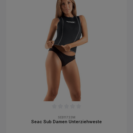
unbeschwerte Atmung sorgt und dank Glattneopren außerdem
schnell trocknen kann.Der Custom Closure Kragenverschluss
ermöglicht eine individuelle Einstellung der Halsmanschette, da
die neue Klettlasche griffig in das Gummi eingebettet ist und
sich durch diese besondere Konstruktion nur dort anhaftet, wo
sie auch haften soll: nämlich am Kragen!Wassereinstrom – Nein
Danke! Der besonders gut dichtende Rückenreißverschluss ist
durch ein Glatthaut-auf-Glatthaut-System ausgezeichnet,
wodurch der Wassereinstrom erheblich minimiert wird. Perfekt
abdichtende und anschmiegsame „Glide Skin“-Abschlüsse
befinden sich an Armen, Beinen und Hals.Selbstverständlich
haben die Mares Entwickler auch für ein modisches Design und
eine sportive Schnittführung gesorgt. Hier gilt wie immer:
Einfach cool und stylisch!
Durchschnittliche Bewertung von 0 von 5 Sternen
SEB11733M
Seac Sub Damen Unterziehweste