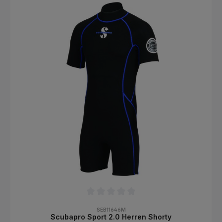
Tauchanzügen Definition 3.0, Definition 5.0 oder 7.0. Die
Eisweste mit Frontreißverschluss wird über einem 3mm, 5mm
oder 7mm Tauchanzug getragen und sorgt für zusätzliche
Isolierung. Details: 6mm X-FOAM Neopren Lösungsmittelfreier
Kleber Frontreißverschluss Angesetzte Kopfhaube
Durchschnittliche Bewertung von 0 von 5 Sternen
SEB11646M
Scubapro Sport 2.0 Herren Shorty