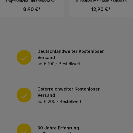
empfindliche Unterwasserwelt
Munstück mit Karabinerhaken
vor herumbaumelnder
8,90 €*
12,90 €*
Ausrüstung schützt.Ihre
Hauptmerkmale sind:- Haken
mit hohem Widerstand- 360°
drehbar- Zwei
Schlauchhalterpositionen
Deutschlandweiter Kostenloser
Versand
ab € 100,- Bestellwert
Österreichweiter Kostenloser
Versand
ab € 200,- Bestellwert
30 Jahre Erfahrung