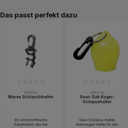
PRODUKTGALERIE ÜBERSPRINGEN
Das passt perfekt dazu
Durchschnittliche Bewertung von 0 von 5 Sternen
Durchschnittliche Bewertung 
SEB10176
SEB12132
Mares Schlauchhalter
Seac Sub Kugel-
Octopushalter
Ein unverzichtbares
Seac Octopus-Halter,
Zubehörteil, das die
Atemregler Halter für das