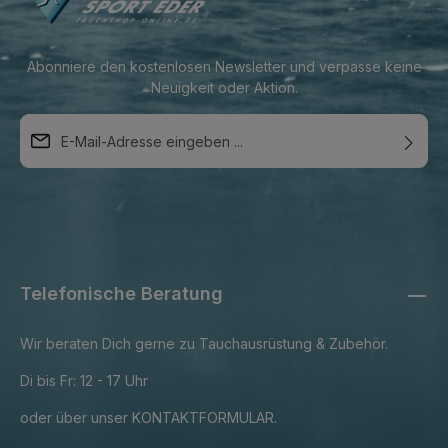
Abonniere den kostenlosen Newsletter und verpasse keine
Neuigkeit oder Aktion.
E-Mail-Adresse*
Diese Seite ist durch reCAPTCHA geschützt und es gelten die
Ich habe die
DATENSCHUTZBESTIMMUNGEN
zur
DATENSCHUTZRICHTLINIE
und
NUTZUNGSBEDINGUNGEN
.
Kenntnis genommen und die
AGB
gelesen und bin mit
ihnen einverstanden.
Telefonische Beratung
Wir beraten Dich gerne zu Tauchausrüstung & Zubehör.
Di bis Fr: 12 - 17 Uhr
oder über unser
KONTAKTFORMULAR
.